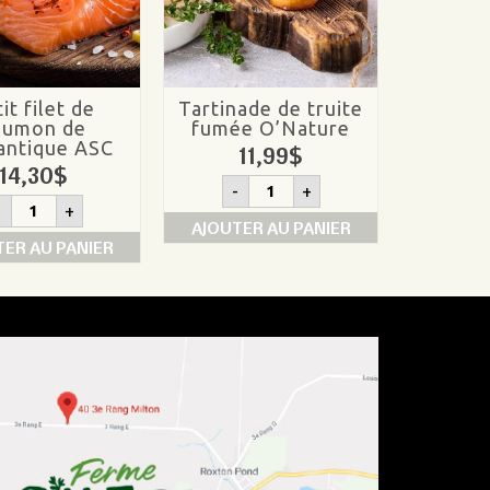
it filet de
Tartinade de truite
aumon de
fumée O’Nature
lantique ASC
11,99
$
14,30
$
quantité
-
+
de
quantité
-
+
Tartinade
de
AJOUTER AU PANIER
de
Petit
TER AU PANIER
truite
filet
fumée
de
O'Nature
saumon
de
l’Atlantique
ASC