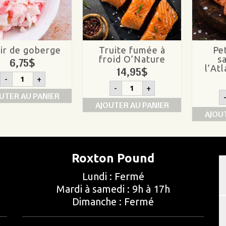
ir de goberge
Truite fumée à
Pet
froid O’Nature
s
6,75
$
l’At
14,95
$
quantité
-
+
de
quantité
-
+
Chair
de
UTER AU PANIER
de
Truite
AJOUTER AU PANIER
goberge
fumée
AJOU
à
froid
O'Nature
Roxton Pound
Lundi : Fermé
Mardi à samedi : 9h à 17h
Dimanche : Fermé