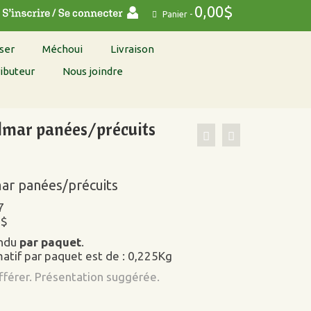
0,00
$
Panier
-
ser
Méchoui
Livraison
ibuteur
Nous joindre
lmar panées/précuits
ar panées/précuits
7
9$
endu
par paquet
.
atif par paquet est de : 0,225Kg
ifférer. Présentation suggérée.