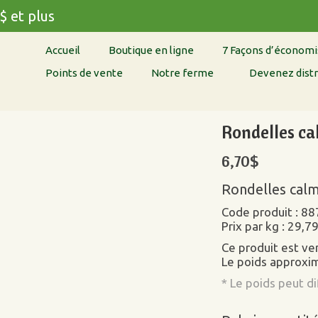
$ et plus
Accueil
Boutique en ligne
7 Façons d’économi
Points de vente
Notre ferme
Devenez distr
Rondelles ca
6,70
$
Rondelles calm
Code produit : 88
Prix par kg : 29,7
Ce produit est v
Le poids approxim
* Le poids peut d