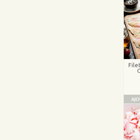
File
AJO