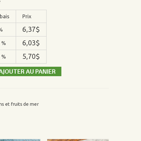
é
bais
Prix
6,37
$
%
6,03
$
 %
5,70
$
 %
AJOUTER AU PANIER
its
s et fruits de mer