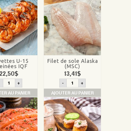
vettes U-15
Filet de sole Alaska
einées IQF
(MSC)
22,50
$
13,41
$
quantité
quantité
-
+
-
+
de
de
Crevettes
Filet
TER AU PANIER
AJOUTER AU PANIER
U-
de
15
sole
déveinées
Alaska
IQF
(MSC)