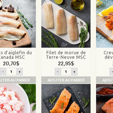
ts d’aiglefin du
Filet de morue de
Cre
Canada MSC
Terre-Neuve MSC
dév
20,70
$
22,95
$
quantité
quantité
-
+
-
+
de
de
Filets
Filet
UTER AU PANIER
AJOUTER AU PANIER
AJOU
d’aiglefin
de
du
morue
Canada
de
MSC
Terre-
Neuve
MSC