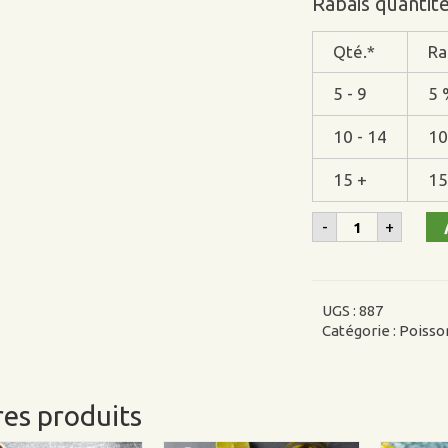
Rabais quantit
Qté.*
Ra
5 - 9
5 
10 - 14
10
15 +
15
quantité
-
+
de
Rondelles
calmar
panées/précu
UGS :
887
Catégorie :
Poisson
es produits