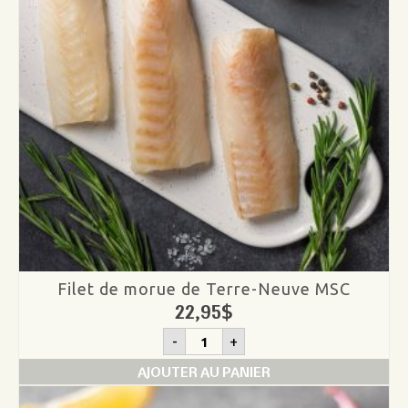
Filet de morue de Terre-Neuve MSC
22,95
$
quantité
-
+
de
Filet
AJOUTER AU PANIER
de
morue