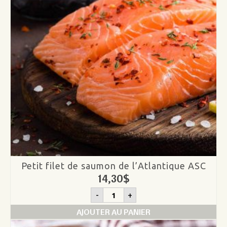
Petit filet de saumon de l’Atlantique ASC
14,30
$
quantité
-
+
de
Petit
AJOUTER AU PANIER
filet
de