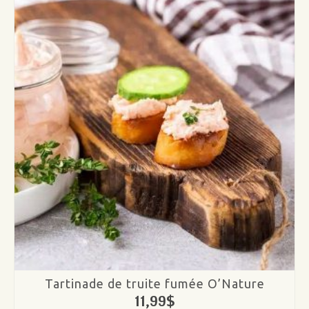
saumon
de
l’Atlantique
ASC
Tartinade de truite fumée O’Nature
11,99
$