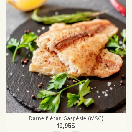
de
Terre-
Neuve
MSC
Darne flétan Gaspésie (MSC)
19,95
$