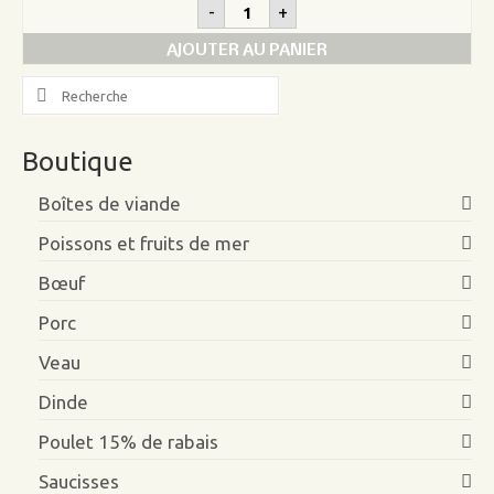
quantité
-
+
de
Darne
AJOUTER AU PANIER
flétan
Gaspésie
Search
(MSC)
for:
Boutique
Boîtes de viande
Poissons et fruits de mer
Bœuf
Porc
Veau
Dinde
Poulet 15% de rabais
Saucisses