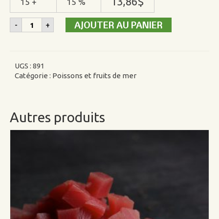
13,86
$
15 +
15 %
quantité
AJOUTER AU PANIER
-
+
de
Cubes
à
tartare
de
UGS :
891
saumon
Catégorie :
Poissons et fruits de mer
Autres produits