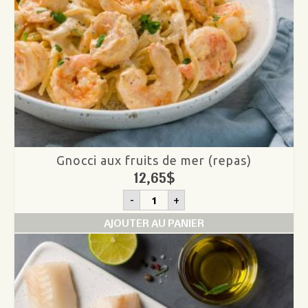
Gnocci aux fruits de mer (repas)
12,65
$
quantité
-
+
de
Gnocci
AJOUTER AU PANIER
aux
fruits
de
mer
(repas)