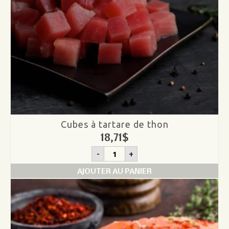
Cubes à tartare de thon
18,71
$
quantité
-
+
de
Cubes
AJOUTER AU PANIER
à
tartare
de
thon