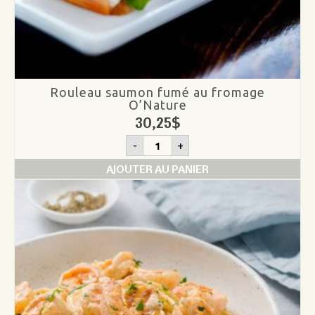
Rouleau saumon fumé au fromage
O’Nature
30,25
$
quantité
-
+
de
Rouleau
AJOUTER AU PANIER
saumon
fumé
au
fromage
O'Nature