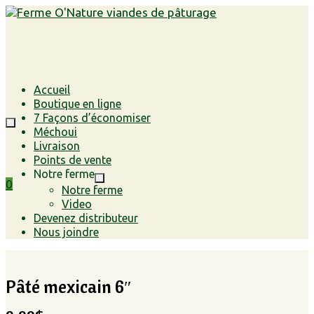
Accueil
Boutique en ligne
7 Façons d’économiser
Méchoui
Livraison
Points de vente
Notre ferme
0
Notre ferme
Video
Devenez distributeur
Nous joindre
Pâté mexicain 6″