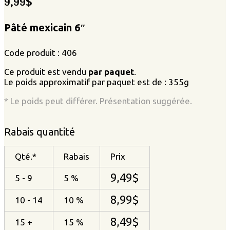
9,99
$
Pâté mexicain 6″
Code produit : 406
Ce produit est vendu
par paquet
.
Le poids approximatif par paquet est de : 355g
* Le poids peut différer. Présentation suggérée.
Rabais quantité
Qté.*
Rabais
Prix
9,49
$
5 - 9
5 %
8,99
$
10 - 14
10 %
8,49
$
15 +
15 %