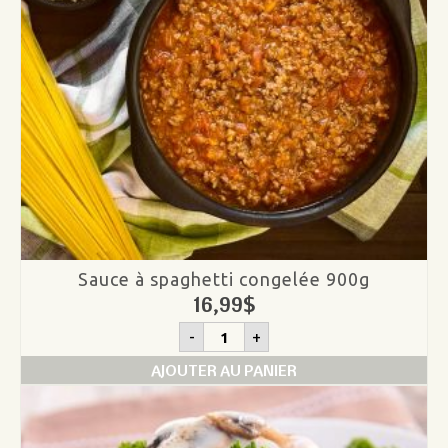
Sauce à spaghetti congelée 900g
16,99
$
quantité
-
+
de
Sauce
AJOUTER AU PANIER
à
spaghetti
congelée
900g