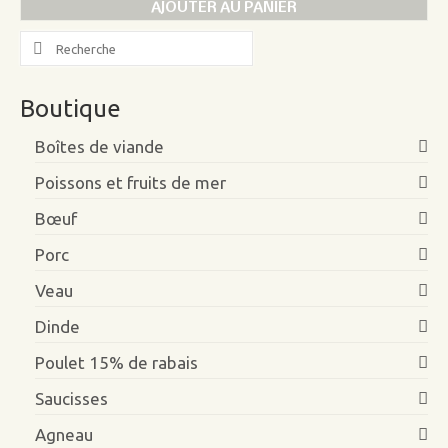
AJOUTER AU PANIER
vol
au
Search
vent
for:
Boutique
Boîtes de viande
Poissons et fruits de mer
Bœuf
Porc
Veau
Dinde
Poulet 15% de rabais
Saucisses
Agneau