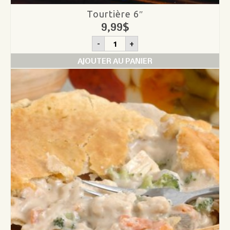
Tourtière 6″
9,99
$
quantité
-
+
de
Tourtière
AJOUTER AU PANIER
6"