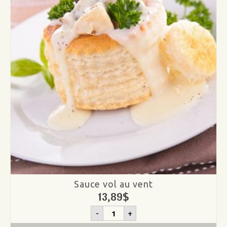
Sauce vol au vent
13,89
$
quantité
-
+
de
Sauce