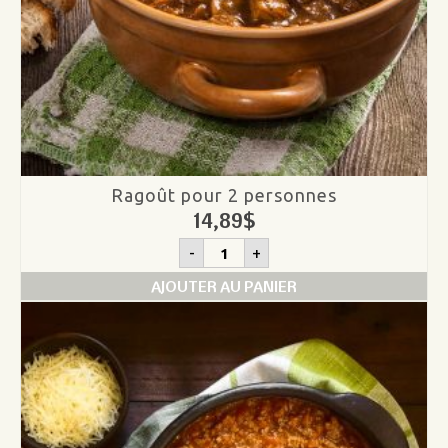
Ragoût pour 2 personnes
14,89
$
quantité
-
+
de
Ragoût
AJOUTER AU PANIER
pour
2
personnes