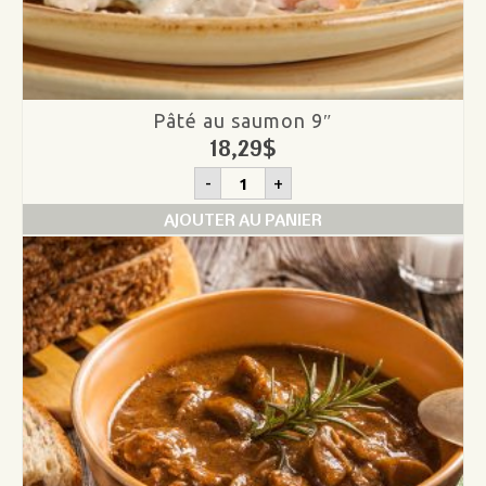
Pâté au saumon 9″
18,29
$
quantité
-
+
de
Pâté
AJOUTER AU PANIER
au
saumon
9"