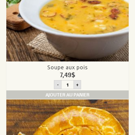
Soupe aux pois
7,49
$
quantité
-
+
de
Soupe
AJOUTER AU PANIER
aux
pois