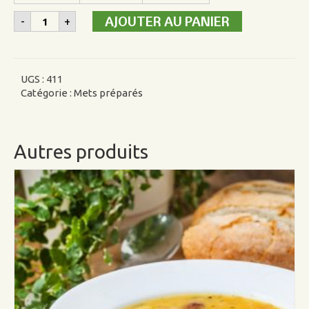
quantité
AJOUTER AU PANIER
-
+
de
Pâté
au
saumon
6"
UGS :
411
Catégorie :
Mets préparés
Autres produits