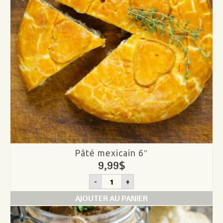
Pâté mexicain 6″
9,99
$
quantité
-
+
de
Pâté
AJOUTER AU PANIER
mexicain
6"