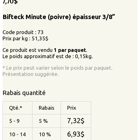
7,70
$
Bifteck Minute (poivre) épaisseur 3/8”
Code produit : 73
Prix par kg : 51,35$
Ce produit est vendu
1 par paquet
.
Le poids approximatif est de : 0,15kg.
* Le prix peut varier selon le poids par paquet.
Présentation suggérée.
Rabais quantité
Qté.*
Rabais
Prix
7,32
$
5 - 9
5 %
6,93
$
10 - 14
10 %