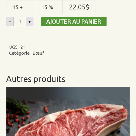
22,05
$
15 +
15 %
quantité
AJOUTER AU PANIER
-
+
de
Fondue
chinoise
de
boeuf
UGS :
21
Catégorie :
Bœuf
Autres produits