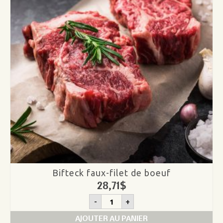
de
boeuf
Bifteck faux-filet de boeuf
28,71
$
quantité
-
+
de
Bifteck
AJOUTER AU PANIER