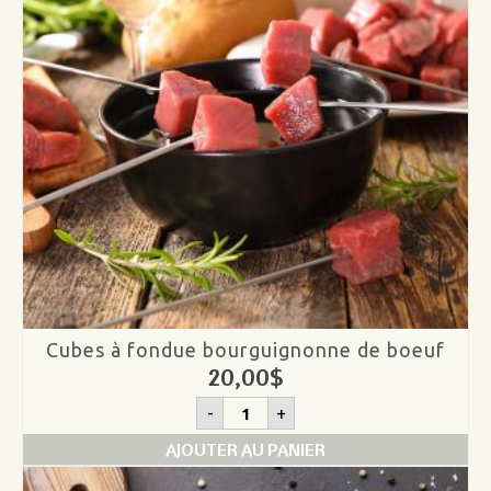
Cubes à fondue bourguignonne de boeuf
20,00
$
quantité
-
+
de
Cubes
AJOUTER AU PANIER
à
fondue