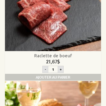
Raclette de boeuf
21,67
$
quantité
-
+
de
Raclette
AJOUTER AU PANIER
de
boeuf