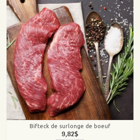
bourguignonne
de
boeuf
Bifteck de surlonge de boeuf
9,82
$