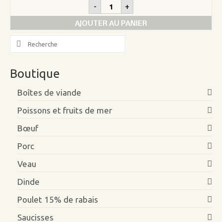
quantité
-
+
de
Bifteck
AJOUTER AU PANIER
de
surlonge
Search
de
for:
boeuf
Boutique
Boîtes de viande
Poissons et fruits de mer
Bœuf
Porc
Veau
Dinde
Poulet 15% de rabais
Saucisses