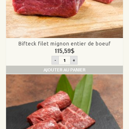
Bifteck filet mignon entier de boeuf
115,59
$
quantité
-
+
de
Bifteck
AJOUTER AU PANIER
filet
mignon
entier
de
boeuf