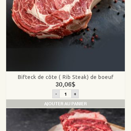
Bifteck de côte ( Rib Steak) de boeuf
30,06
$
quantité
-
+
de
Bifteck
AJOUTER AU PANIER
de
côte
(
Rib
Steak)