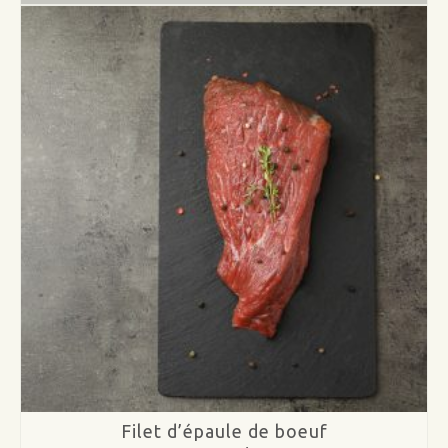
faux-
filet
de
boeuf
Filet d’épaule de boeuf