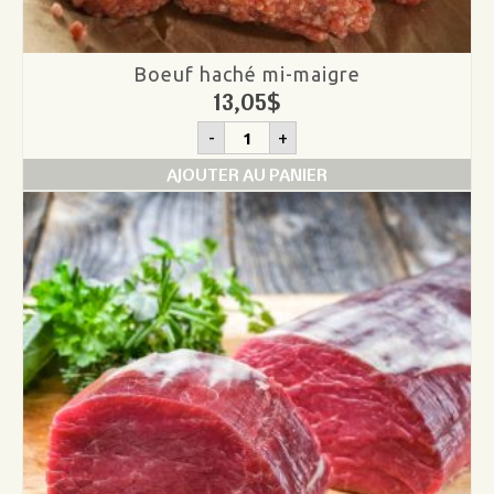
Boeuf haché mi-maigre
13,05
$
quantité
-
+
de
Boeuf
AJOUTER AU PANIER
haché
mi-
maigre