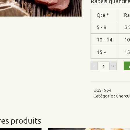
Rabais quantit
Qté.*
Ra
5 - 9
5 
10 - 14
10
15 +
15
quantité
-
+
de
Smoked
meat
de
porc
UGS :
964
Catégorie :
Charcu
es produits