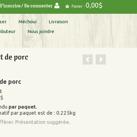
0,00
$
Panier
-
ser
Méchoui
Livraison
ibuteur
Nous joindre
 de porc
de porc
4
5$
endu
par paquet
.
atif par paquet est de : 0.225kg
ifférer. Présentation suggérée.