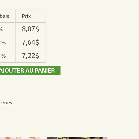
é
bais
Prix
8,07
$
%
7,64
$
 %
7,22
$
 %
AJOUTER AU PANIER
teries