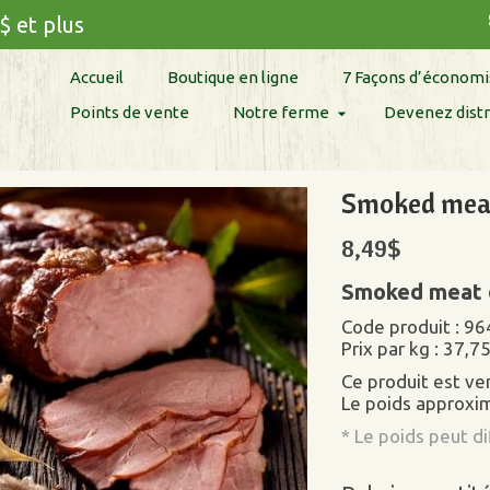
$ et plus
Accueil
Boutique en ligne
7 Façons d’économi
Points de vente
Notre ferme
Devenez distr
Smoked meat
8,49
$
Smoked meat 
Code produit : 96
Prix par kg : 37,7
Ce produit est v
Le poids approxim
* Le poids peut d