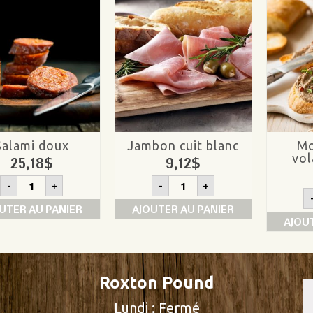
Salami doux
Jambon cuit blanc
Mo
vol
25,18
$
9,12
$
quantité
quantité
-
+
-
+
de
de
Salami
Jambon
UTER AU PANIER
AJOUTER AU PANIER
doux
cuit
AJOU
blanc
Roxton Pound
Lundi : Fermé