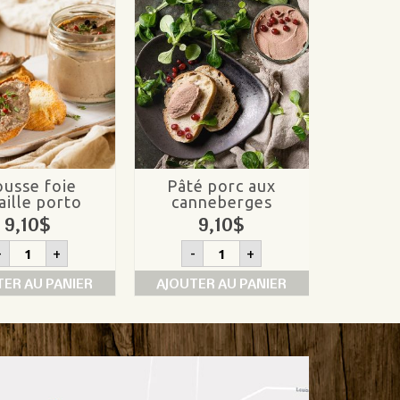
usse foie
Pâté porc aux
Sauci
aille porto
canneberges
doux 
9,10
$
9,10
$
1
quantité
quantité
-
+
-
+
-
de
de
Mousse
Pâté
TER AU PANIER
AJOUTER AU PANIER
AJOUTE
foie
porc
volaille
aux
porto
canneberges