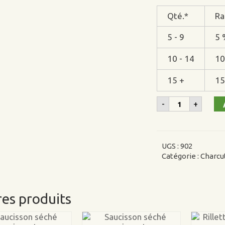
Qté.*
Ra
5 - 9
5 
10 - 14
10
15 +
15
quantité
-
+
de
Saucissette
douce
UGS :
902
Catégorie :
Charcu
es produits