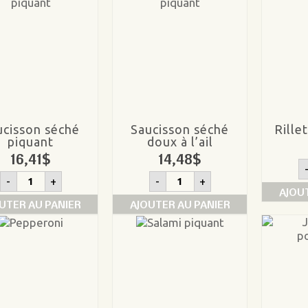
ucisson séché
Saucisson séché
Rille
piquant
doux à l’ail
16,41
$
14,48
$
quantité
quantité
-
+
-
+
de
de
AJOU
Saucisson
Saucisson
UTER AU PANIER
AJOUTER AU PANIER
séché
séché
piquant
doux
à
l'ail