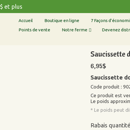
$ et plus
Accueil
Boutique en ligne
7 Façons d’économi
Points de vente
Notre ferme
Devenez distr
Saucissette 
6,95
$
Saucissette d
Code produit : 90
Ce produit est v
Le poids approxim
* Le poids peut d
Rabais quantit