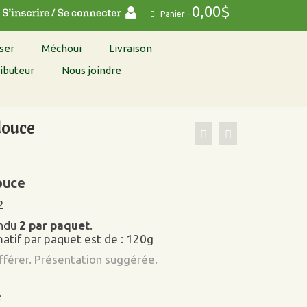
0,00
$
Panier
-
ser
Méchoui
Livraison
ibuteur
Nous joindre
douce
ouce
2
endu
2 par paquet
.
atif par paquet est de : 120g
ifférer. Présentation suggérée.
é