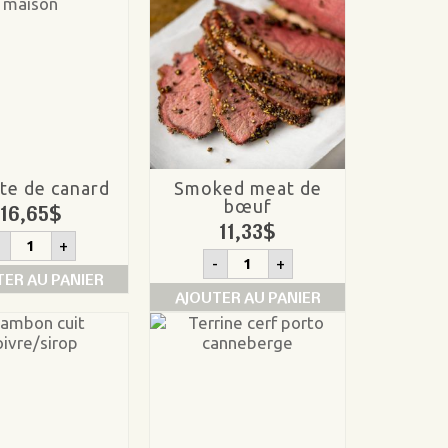
tte de canard
Smoked meat de
bœuf
16,65
$
11,33
$
quantité
-
+
de
quantité
-
+
Rillette
de
TER AU PANIER
de
Smoked
AJOUTER AU PANIER
canard
meat
de
bœuf