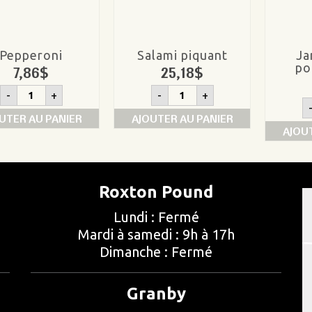
Pepperoni
Salami piquant
Ja
po
7,86
$
25,18
$
quantité
quantité
-
+
-
+
de
de
Pepperoni
Salami
UTER AU PANIER
AJOUTER AU PANIER
piquant
AJOU
Roxton Pound
Lundi : Fermé
Mardi à samedi : 9h à 17h
Dimanche : Fermé
Granby