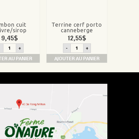
mbon cuit
Terrine cerf porto
ivre/sirop
canneberge
9,45
$
12,55
$
quantité
quantité
-
+
-
+
de
de
Jambon
Terrine
TER AU PANIER
AJOUTER AU PANIER
cuit
cerf
poivre/sirop
porto
canneberge