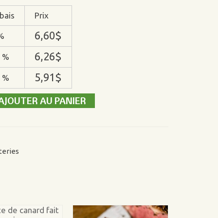
bais
Prix
6,60
$
%
6,26
$
 %
5,91
$
 %
AJOUTER AU PANIER
teries