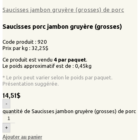
Saucisses jambon gruyère (grosses) de porc
Saucisses porc j
ambon gruyère (grosses)
Code produit : 920
Prix par kg : 32,25$
Ce produit est vendu
4 par paquet
.
Le poids approximatif est de : 0,45kg
* Le prix peut varier selon le poids par paquet.
Présentation suggérée.
14,51
$
-
quantité de Saucisses jambon gruyère (grosses) de porc
+
Ajouter au panier