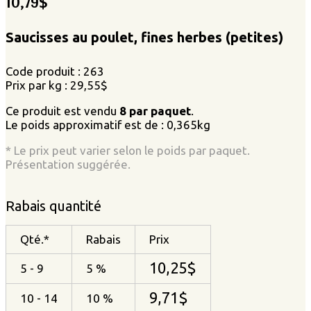
10,79
$
Saucisses au poulet, fines herbes (petites)
Code produit : 263
Prix par kg : 29,55$
Ce produit est vendu
8 par paquet
.
Le poids approximatif est de : 0,365kg
* Le prix peut varier selon le poids par paquet.
Présentation suggérée.
Rabais quantité
Qté.*
Rabais
Prix
10,25
$
5 - 9
5 %
9,71
$
10 - 14
10 %