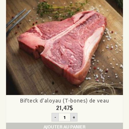
Bifteck d’aloyau (T-bones) de veau
21,47
$
quantité
-
+
de
Bifteck
AJOUTER AU PANIER