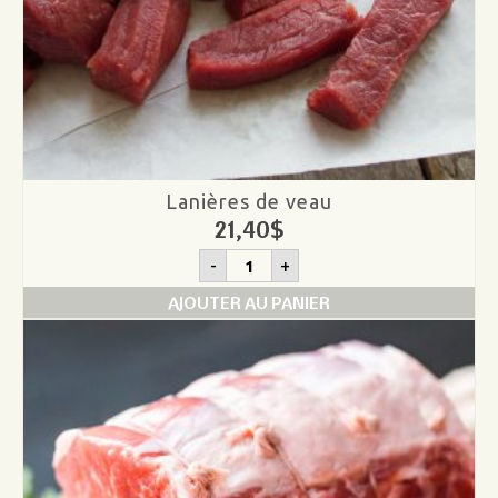
Lanières de veau
21,40
$
quantité
-
+
de
Lanières
AJOUTER AU PANIER
de
veau