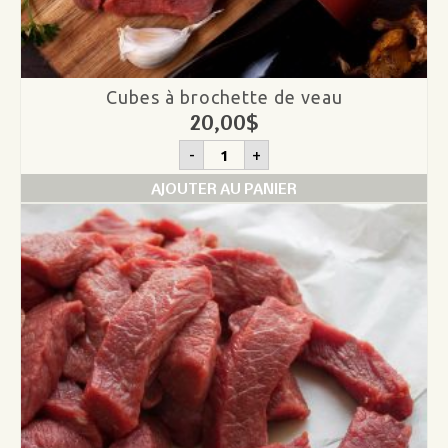
Cubes à brochette de veau
20,00
$
quantité
-
+
de
Cubes
AJOUTER AU PANIER
à
brochette
de
veau