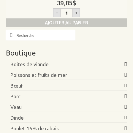
39,85
$
quantité
-
+
de
Rôti
AJOUTER AU PANIER
de
palette
Search
de
for:
veau
Boutique
Boîtes de viande
Poissons et fruits de mer
Bœuf
Porc
Veau
Dinde
Poulet 15% de rabais