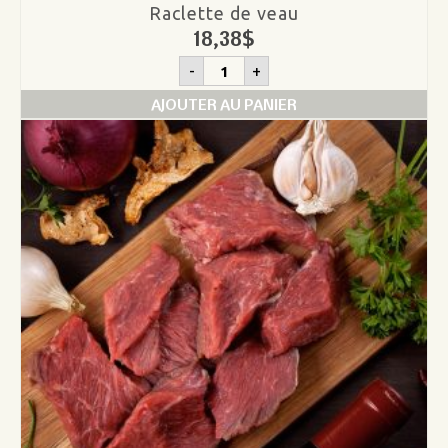
Raclette de veau
18,38
$
quantité
-
+
de
Raclette
AJOUTER AU PANIER
de
veau