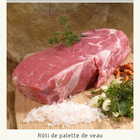
d’aloyau
(T-
bones)
de
veau
Rôti de palette de veau