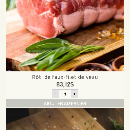
Rôti de faux-filet de veau
83,12
$
quantité
-
+
de
Rôti
AJOUTER AU PANIER
de
faux-
filet
de
veau