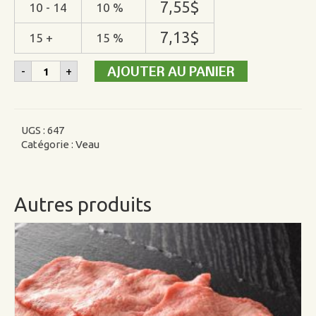
7,55
$
10 - 14
10 %
7,13
$
15 +
15 %
quantité
AJOUTER AU PANIER
-
+
de
Palette
burger
assaisonnée
de
UGS :
647
veau
Catégorie :
Veau
Autres produits