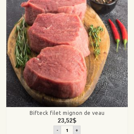
Bifteck filet mignon de veau
23,52
$
quantité
-
+
de