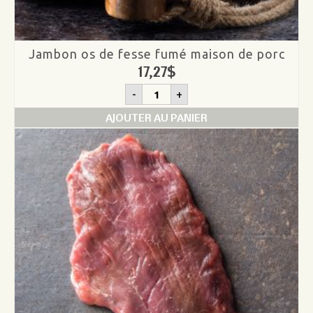
Jambon os de fesse fumé maison de porc
17,27
$
quantité
-
+
de
Jambon
AJOUTER AU PANIER
os
de
fesse
fumé
maison
de
porc