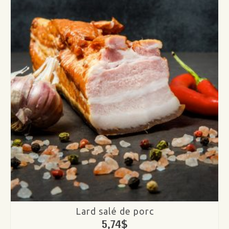
Lard salé de porc
5,74
$