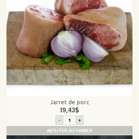
Jarret de porc
19,43
$
quantité
-
+
de
Jarret
AJOUTER AU PANIER
de
porc