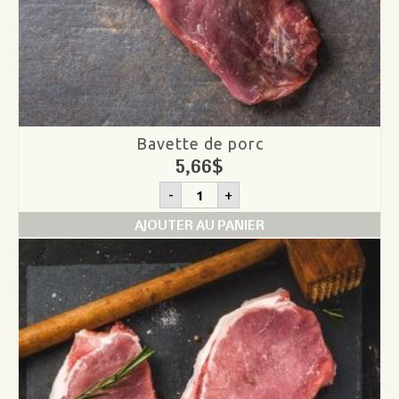
Bavette de porc
5,66
$
quantité
-
+
de
Bavette
AJOUTER AU PANIER
de
porc