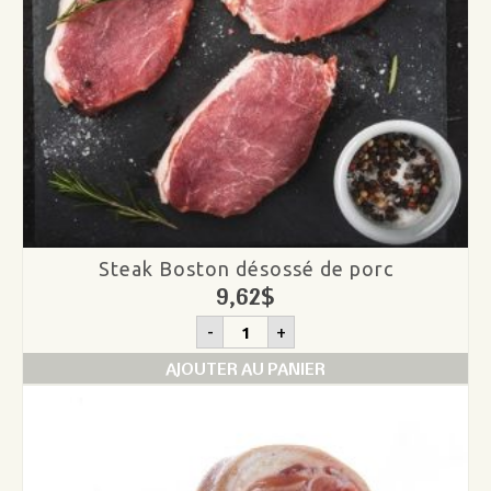
Steak Boston désossé de porc
9,62
$
quantité
-
+
de
Steak
AJOUTER AU PANIER
Boston
désossé
de
porc