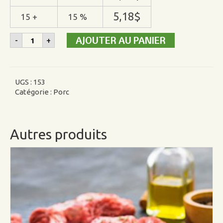
5,18
$
15 +
15 %
quantité
AJOUTER AU PANIER
-
+
de
Palette
burger
assaisonnée
de
UGS :
153
porc
Catégorie :
Porc
Autres produits