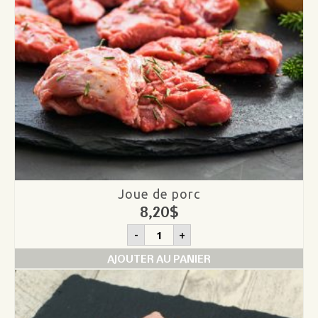
Joue de porc
8,20
$
quantité
-
+
de
Joue
AJOUTER AU PANIER
de
porc