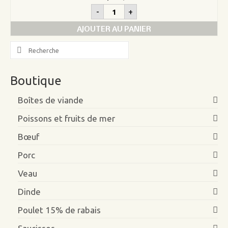
quantité
-
+
de
Lard
AJOUTER AU PANIER
salé
de
Search
porc
for:
Boutique
Boîtes de viande
Poissons et fruits de mer
Bœuf
Porc
Veau
Dinde
Poulet 15% de rabais