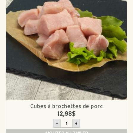
Cubes à brochettes de porc
12,98
$
quantité
-
+
de
Cubes