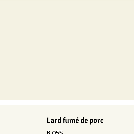
Lard fumé de porc
6,05
$