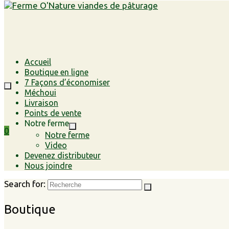
Accueil
Boutique en ligne
7 Façons d’économiser
Méchoui
Livraison
Points de vente
Notre ferme
0
Notre ferme
Video
Devenez distributeur
Nous joindre
Search for:
Boutique