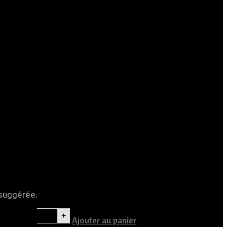
de : 0,45kg
 suggérée.
e de porc
+
Ajouter au panier