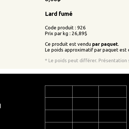
Lard fumé
Code produit : 926
Prix par kg : 26,89$
Ce produit est vendu
par paquet
.
Le poids approximatif par paquet est 
* Le poids peut différer. Présentation
Rabais quantité
Qté.*
Rabais
Prix
5,75
$
5 - 9
5 %
d
5,45
$
10 - 14
10 %
5,14
$
15 +
15 %