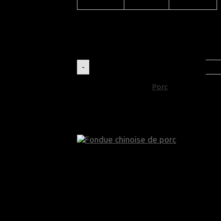
Prix:
Total:
quantité de Lard fumé de porc
-
UGS :
926
Catégorie :
Porc
Autres produits