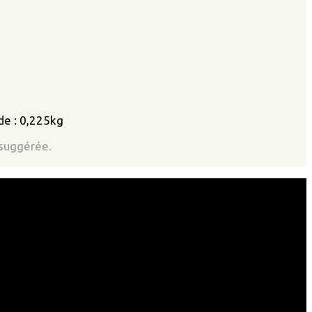
de : 0,225kg
 suggérée.