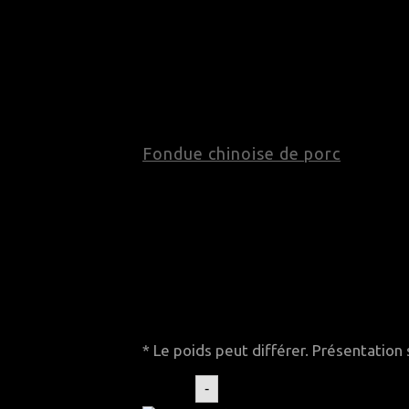
Fondue chinoise de porc
Fondue chinoise de porc
Code produit : 131
Prix par kg : 43,89$
Ce produit est vendu
par paquet
.
Le poids approximatif par paquet est 
* Le poids peut différer. Présentation
quantité de Fondue chinois
-
19,15
$