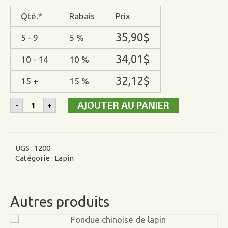
Qté.*
Rabais
Prix
35,90
$
5 - 9
5 %
34,01
$
10 - 14
10 %
32,12
$
15 +
15 %
quantité
AJOUTER AU PANIER
-
+
de
Lapin
entier
UGS :
1200
Catégorie :
Lapin
Autres produits