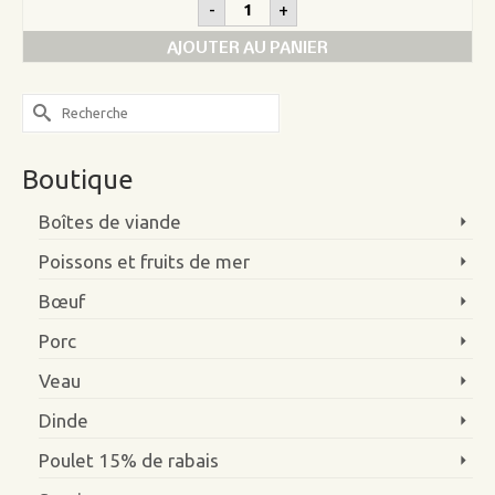
quantité
-
+
de
Fondue
AJOUTER AU PANIER
chinoise
de
lapin
Search
for:
Boutique
Boîtes de viande
Poissons et fruits de mer
Bœuf
Porc
Veau
Dinde
Poulet 15% de rabais