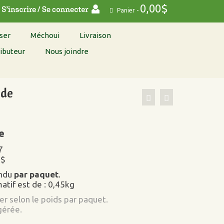
0,00
$
Panier
-
ser
Méchoui
Livraison
ibuteur
Nous joindre
nde
e
7
5$
endu
par paquet
.
atif est de : 0,45kg
ier selon le poids par paquet.
gérée.