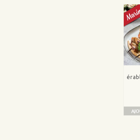
érab
AJO