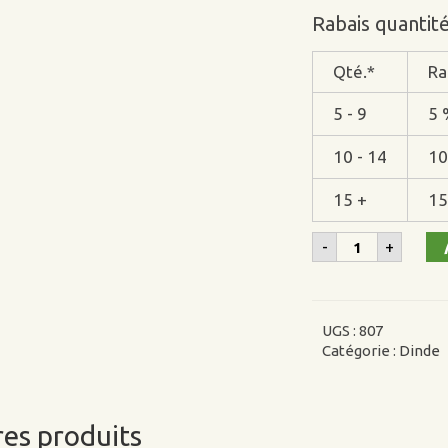
Rabais quantit
Qté.*
Ra
5 - 9
5 
10 - 14
10
15 +
15
quantité
-
+
de
Haché
de
dinde
UGS :
807
Catégorie :
Dinde
es produits