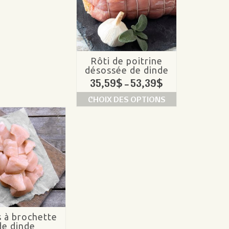
dinde
Rôti de poitrine
désossée de dinde
35,59
$
53,39
$
–
CHOIX DES OPTIONS
 à brochette
de dinde