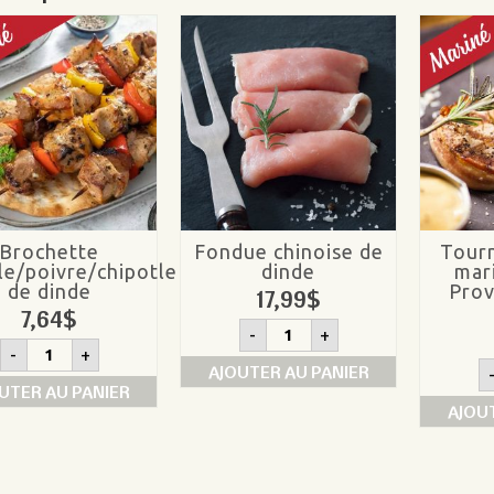
Brochette
Fondue chinoise de
Tour
le/poivre/chipotle
dinde
mar
de dinde
Prov
17,99
$
7,64
$
quantité
-
+
de
quantité
-
+
Fondue
de
AJOUTER AU PANIER
chinoise
Brochette
UTER AU PANIER
de
érable/poivre/chipotle
AJOU
dinde
de
dinde