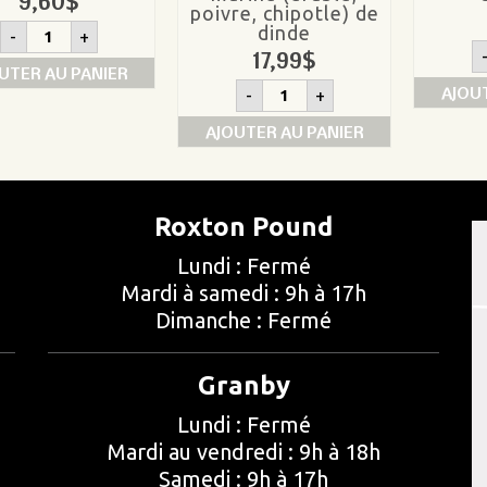
9,60
$
poivre, chipotle) de
quantité
dinde
-
+
de
17,99
$
Filet
UTER AU PANIER
de
quantité
AJOU
-
+
dinde
de
Tournedos/Bacon
AJOUTER AU PANIER
mariné
(érable,
poivre,
chipotle)
de
Roxton Pound
dinde
Lundi : Fermé
Mardi à samedi : 9h à 17h
Dimanche : Fermé
Granby
Lundi : Fermé
Mardi au vendredi : 9h à 18h
Samedi : 9h à 17h