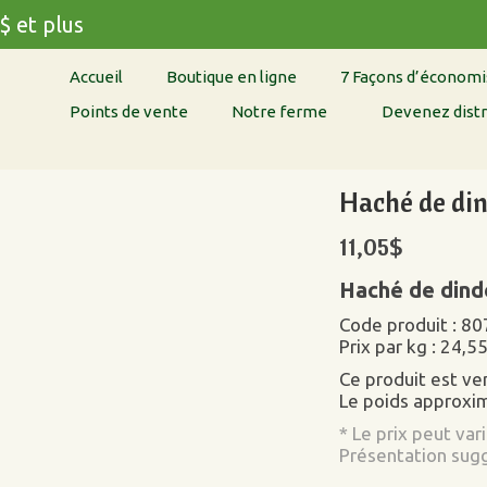
$ et plus
Accueil
Boutique en ligne
7 Façons d’économi
Points de vente
Notre ferme
Devenez distr
Haché de di
11,05
$
Haché de dind
Code produit : 80
Prix par kg : 24,5
Ce produit est v
Le poids approxim
* Le prix peut var
Présentation sug