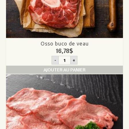
Osso buco de veau
16,78
$
quantité
-
+
de
Osso
AJOUTER AU PANIER
buco
de
veau