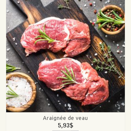
veau
épaisseur
3/4"
Araignée de veau
5,93
$