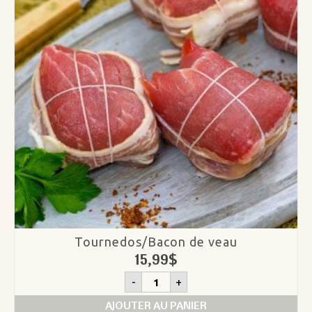
Tournedos/Bacon de veau
15,99
$
quantité
-
+
de
Tournedos/Bacon
AJOUTER AU PANIER