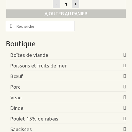
quantité
-
+
de
Araignée
AJOUTER AU PANIER
de
veau
Search
for:
Boutique
Boîtes de viande
Poissons et fruits de mer
Bœuf
Porc
Veau
Dinde
Poulet 15% de rabais
Saucisses