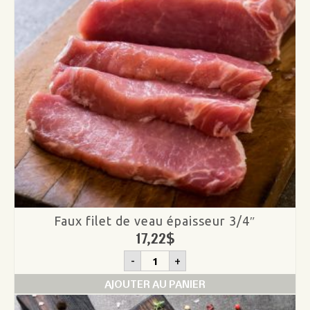
Faux filet de veau épaisseur 3/4″
17,22
$
quantité
-
+
de
Faux
AJOUTER AU PANIER
filet
de