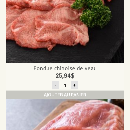
Fondue chinoise de veau
25,94
$
quantité
-
+
de
Fondue
AJOUTER AU PANIER
chinoise
de
veau