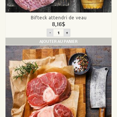
Bifteck attendri de veau
8,16
$
quantité
-
+
de
Bifteck
AJOUTER AU PANIER
attendri
de
veau