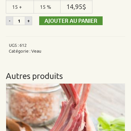
14,95
$
15 +
15 %
quantité
AJOUTER AU PANIER
-
+
de
Cubes
à
ragout
de
UGS :
612
veau
Catégorie :
Veau
Autres produits