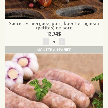
Saucisses merguez, porc, boeuf et agneau
(petites) de porc
13,74
$
quantité
-
+
de
Saucisses
AJOUTER AU PANIER
merguez,
porc,
boeuf
et
agneau
(petites)
de
porc