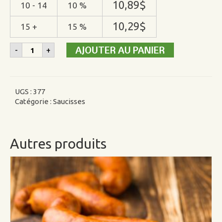
10,89
$
10 - 14
10 %
10,29
$
15 +
15 %
quantité
AJOUTER AU PANIER
-
+
de
Chair
à
saucisse
Italienne
UGS :
377
douce
Catégorie :
Saucisses
de
porc
Autres produits