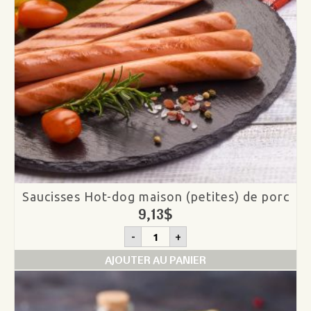
Saucisses Hot-dog maison (petites) de porc
9,13
$
quantité
-
+
de
Saucisses
AJOUTER AU PANIER
Hot-
dog
maison
(petites)