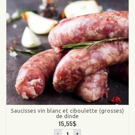
de
porc
Saucisses vin blanc et ciboulette (grosses)
de dinde
15,55
$
quantité
-
+