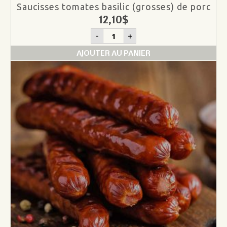
Saucisses tomates basilic (grosses) de porc
12,10
$
quantité
-
+
de
Saucisses
AJOUTER AU PANIER
tomates
basilic
(grosses)
de
porc