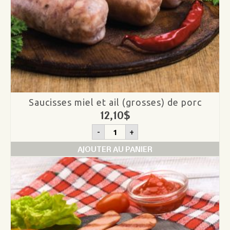
Saucisses miel et ail (grosses) de porc
12,10
$
quantité
-
+
de
Saucisses
AJOUTER AU PANIER
miel
et
ail
(grosses)
de
porc