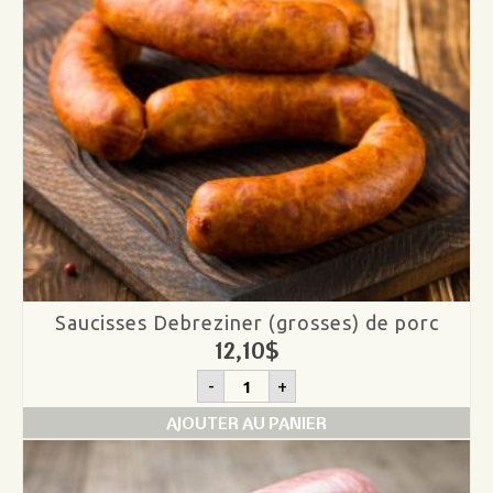
Saucisses Debreziner (grosses) de porc
12,10
$
quantité
-
+
de
Saucisses
AJOUTER AU PANIER
Debreziner
(grosses)
de
porc