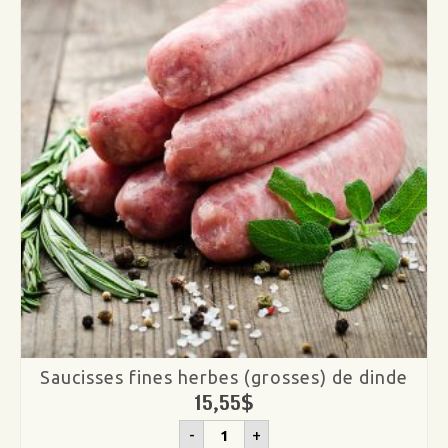
Saucisses fines herbes (grosses) de dinde
15,55
$
quantité
-
+
de