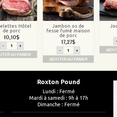
elettes Hôtel
Jambon os de
Jo
de porc
fesse fumé maison
de porc
10,10
$
17,27
$
quantité
-
+
de
quantité
AJOU
-
+
Côtelettes
de
UTER AU PANIER
Hôtel
Jambon
AJOUTER AU PANIER
de
os
porc
de
fesse
fumé
maison
Roxton Pound
de
porc
Lundi : Fermé
Mardi à samedi : 9h à 17h
Dimanche : Fermé