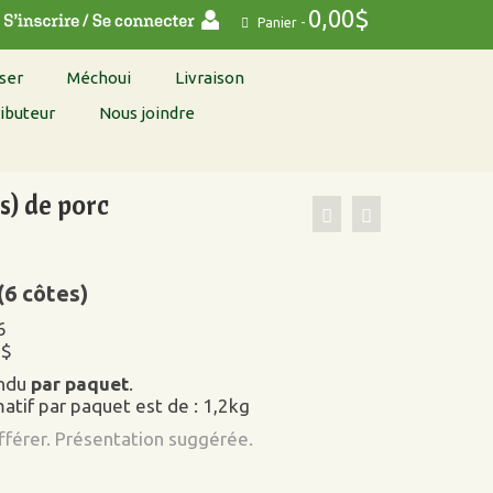
0,00
$
Panier
-
ser
Méchoui
Livraison
ibuteur
Nous joindre
s) de porc
(6 côtes)
6
5$
endu
par paquet
.
atif par paquet est de : 1,2kg
ifférer. Présentation suggérée.