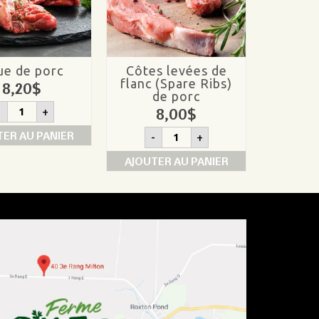
ue de porc
Côtes levées de
flanc (Spare Ribs)
8,20
$
de porc
quantité
8,00
$
-
+
de
Joue
quantité
TER AU PANIER
-
+
de
de
porc
Côtes
AJOUTER AU PANIER
levées
de
flanc
(Spare
Ribs)
de
porc