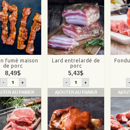
n fumé maison
Lard entrelardé de
Fondu
de porc
porc
8,49
$
5,43
$
quantité
quantité
-
+
-
+
de
de
Bacon
Lard
UTER AU PANIER
AJOUTER AU PANIER
AJOU
fumé
entrelardé
maison
de
de
porc
porc