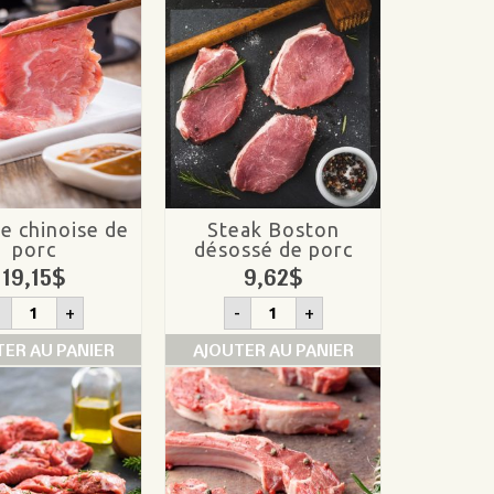
e chinoise de
Steak Boston
porc
désossé de porc
19,15
$
9,62
$
quantité
quantité
-
+
-
+
de
de
Fondue
Steak
TER AU PANIER
AJOUTER AU PANIER
chinoise
Boston
de
désossé
porc
de
porc