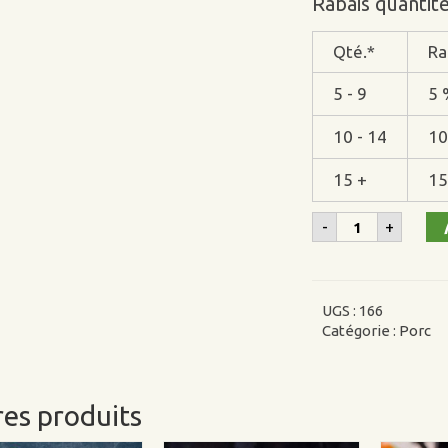
Rabais quantit
Qté.*
Ra
5 - 9
5 
10 - 14
10
15 +
15
quantité
-
+
de
Carré
(6
côtes)
de
UGS :
166
porc
Catégorie :
Porc
es produits