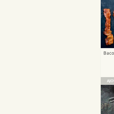
Baco
AJO