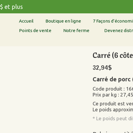
$ et plus
Accueil
Boutique en ligne
7 Façons d’économi
Points de vente
Notre ferme
Devenez distr
Carré (6 côte
32,94
$
Carré de porc 
Code produit : 16
Prix par kg : 27,4
Ce produit est v
Le poids approxim
* Le poids peut d