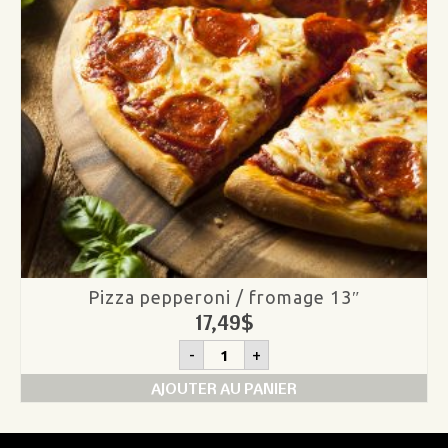
Pizza pepperoni / fromage 13″
17,49
$
quantité
-
+
de
Pizza
AJOUTER AU PANIER
pepperoni
/
fromage