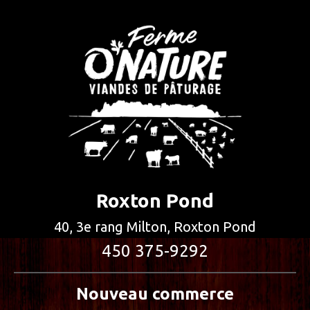
13"
Roxton Pond
40, 3e rang Milton, Roxton Pond
450 375-9292
Nouveau commerce