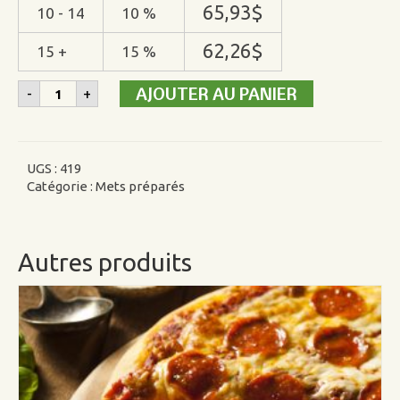
65,93
$
10 - 14
10 %
62,26
$
15 +
15 %
quantité
AJOUTER AU PANIER
-
+
de
Tourtière
du
lac
3kg
UGS :
419
Catégorie :
Mets préparés
Autres produits