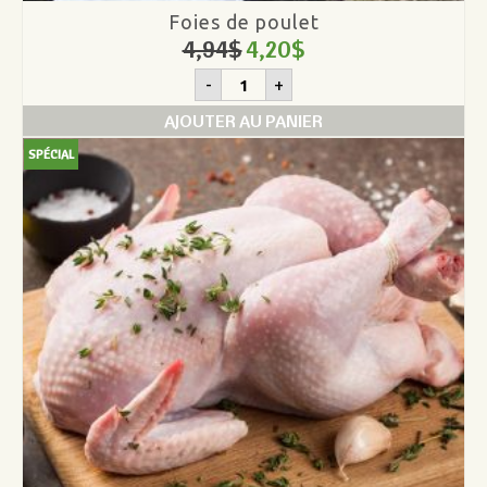
Foies de poulet
4,94
$
4,20
$
quantité
-
+
de
Foies
AJOUTER AU PANIER
de
poulet
SPÉCIAL