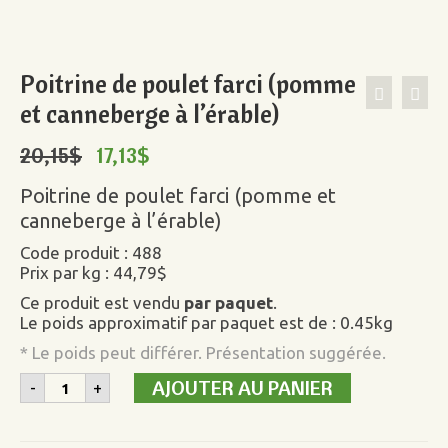
Poitrine de poulet farci (pomme
et canneberge à l’érable)
20,15
$
17,13
$
Poitrine de poulet farci (pomme et
canneberge à l’érable)
Code produit : 488
Prix par kg : 44,79$
Ce produit est vendu
par paquet
.
Le poids approximatif par paquet est de : 0.45kg
* Le poids peut différer. Présentation suggérée.
quantité
AJOUTER AU PANIER
-
+
de
Poitrine
de