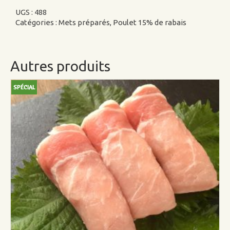
poulet
farci
UGS :
488
(pomme
Catégories :
Mets préparés
,
Poulet 15% de rabais
et
canneberge
à
l'érable)
Autres produits
SPÉCIAL