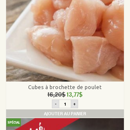
Cubes à brochette de poulet
16,20
$
13,77
$
quantité
-
+
de
Cubes
AJOUTER AU PANIER
à
brochette
SPÉCIAL
de