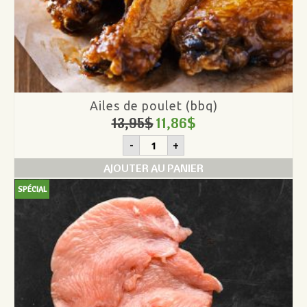
Ailes de poulet (bbq)
13,95
$
11,86
$
quantité
-
+
de
Ailes
AJOUTER AU PANIER
de
poulet
SPÉCIAL
(bbq)