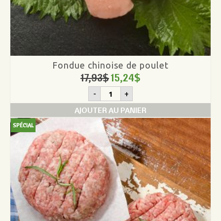
Fondue chinoise de poulet
17,93
$
15,24
$
quantité
-
+
de
Fondue
AJOUTER AU PANIER
chinoise
de
SPÉCIAL
poulet