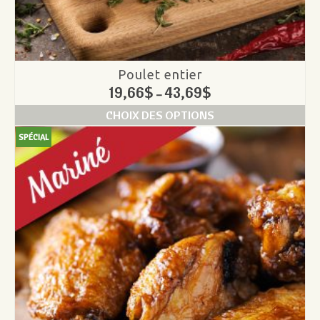
Poulet entier
19,66
$
43,69
$
–
CHOIX DES OPTIONS
SPÉCIAL