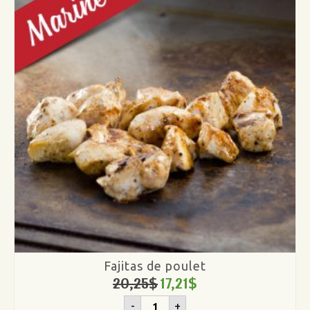
poulet
Fajitas de poulet
20,25
$
17,21
$
quantité
-
+